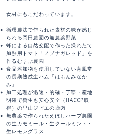
食材にもこだわっています。
循環農法で作られた素材の味が感じ
られる岡田農園の無農薬野菜
蜂による自然交配で作った採れたて
加熱用トマト「ノブナガレッド」を
作るむすぶ農園
食品添加物を使用していない育風堂
の長期熟成生ハム「はもんみなか
み」
加工処理が迅速・的確・丁寧・産地
明確で衛生も安心安全（HACCP取
得）の里山ジビエの鹿肉
無農薬で作られたえぼしハーブ農園
の生カモ
ミール・生クールミント・
生レモングラス