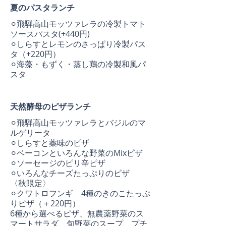
夏のパスタランチ
⚪︎飛騨高山モッツァレラの冷製トマト
ソースパスタ(+440円)
⚪︎しらすとレモンのさっぱり冷製パス
タ（+220円）
⚪︎海藻・もずく・蒸し鶏の冷製和風パ
スタ
天然酵母のピザランチ
⚪︎飛騨高山モッツァレラとバジルのマ
ルゲリータ
⚪︎しらすと薬味のピザ
⚪︎ベーコンといろんな野菜のMixピザ
⚪︎ソーセージのピリ辛ピザ
⚪︎いろんなチーズたっぷりのピザ
〈秋限定〉
⚪︎クワトロフンギ 4種のきのこたっぷ
りピザ（＋220円）
6種から選べるピザ、無農薬野菜のス
マートサラダ、旬野菜のスープ、プチ