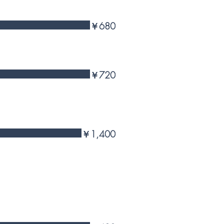
￥680
￥720
￥1,400