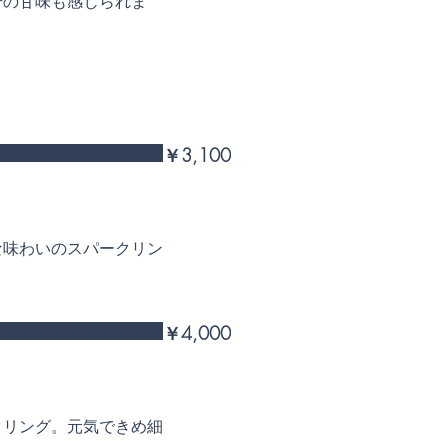
干の甘味も感じられま
￥3,100
な味わいのスパークリン
￥4,000
クリング。元気できめ細