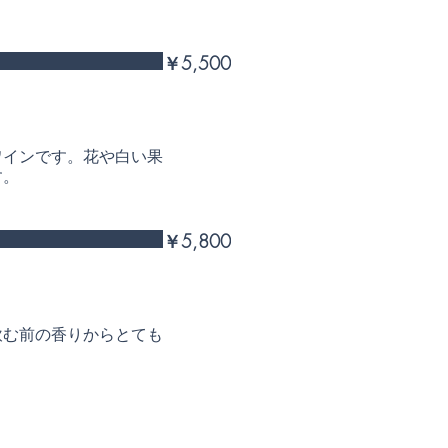
￥5,500
ワインです。花や白い果
す。
￥5,800
飲む前の香りからとても