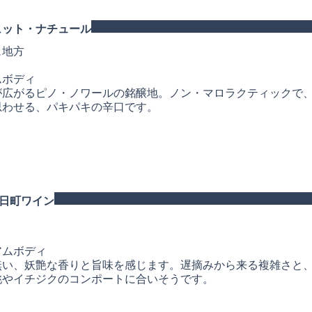
ュット・ナチュール
ュ地方
ムボディ
が広がるピノ・ノワールの銘醸地。ノン・マロラクティックで
思わせる、パキパキの辛口です。
日町ワイン
A
アムボディ
無い、妖艶な香りと旨味を感じます。遅摘みから来る複雑さと
桃やイチジクのコンポートに合いそうです。