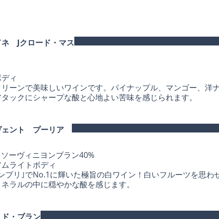
ネ Jクロード・マス
ック
ボディ
クリーンで美味しいワインです。パイナップル、マンゴー、洋
アタックにシャープな酸と心地よい苦味を感じられます。
ヴェント プーリア
州
、ソーヴィニヨンブラン40%
アムライトボディ
ンプリ｣でNo.1に輝いた極旨の白ワイン！白いフルーツを思わ
ミネラルの中に穏やかな酸を感じます。
・ド・ブラン