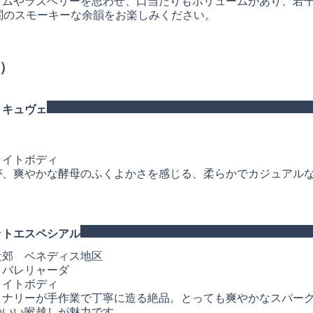
ラムやラズベリーを思わせ、口当たりもボリュームがあり、若
関のスモーキーな余韻をお楽しみください。
）
 キュヴェ
ライトボディ
が、爽やかな酵母のふくよかさを感じる、柔らかでカジュアル
ットエスペシアル
近郊 ベネディス地区
、バレリャーダ
ライトボディ
イナリーが手作業で丁寧に造る絶品。とっても爽やかなスパー
のいい喉越しが魅力です。